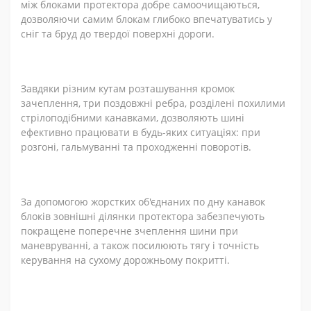
між блоками протектора добре самоочищаються,
дозволяючи самим блокам глибоко впечатуватись у
сніг та бруд до твердої поверхні дороги.
Завдяки різним кутам розташування кромок
зачеплення, три поздовжні ребра, розділені похилими
стрілоподібними канавками, дозволяють шині
ефективно працювати в будь-яких ситуаціях: при
розгоні, гальмуванні та проходженні поворотів.
За допомогою жорстких об'єднаних по дну канавок
блоків зовнішні ділянки протектора забезпечують
покращене поперечне зчеплення шини при
маневруванні, а також посилюють тягу і точність
керування на сухому дорожньому покритті.