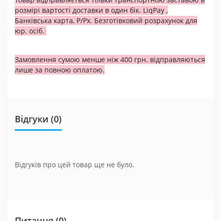
розмірі вартості доставки в один бік. LiqPay ,
Банківська карта, Р/Рх. Безготівковий розрахунок для
юр. осіб.
Замовлення сумою менше ніж 400 грн. відправляються
лише за повною оплатою.
Відгуки (0)
Відгуків про цей товар ще не було.
Питання
(0)