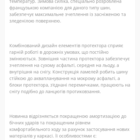
температур. Зимова силіка, спеціально розроблена
французькою компанією для даного типу шин,
забезпечує максимальне зчеплення із засніженою та
зледенілою поверхнею.
Комбінований дизайн елементів протектора сприяє
гарній роботі в дорожніх умовах, що постійно
змінюються. Зовнішня частина протектора забезпечує
зчеплення на сухому асфальті, середня на льоду, а
внутрішня на снігу. Конструкція ламелей робить шину
стійкою до аквапланування на мокрому асфальті, а
блоки протектора, з'єднані перемичками, працюють на
снігу подібно до ланцюгів протиковзання.
Новинка відрізняється покращеною амортизацією до
бічних ударів та покращеним рівнем
комфортабельного ходу за рахунок застосування нових
матеріалів у каркасі. Її особливостями є: