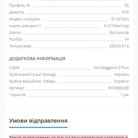
Профіль, %
55
Діаметр
R16
Индекс нагрузки
91 (615кг)
Індекс швидкості
H (210км/год)
Шипи
Без шипів
Runflat
Ні
Типорозмір
205/55 R16
ДОДАТКОВА ІНФОРМАЦІЯ
Серія
Via Maggiore Z Plus
Країна реєстрації бренду
Україна
Країна-виробник товару
Україна
Артикул
ROS000238
Гарантія
1 рік
Умови відправлення
Товар відправляється тільки транспортною заставою в