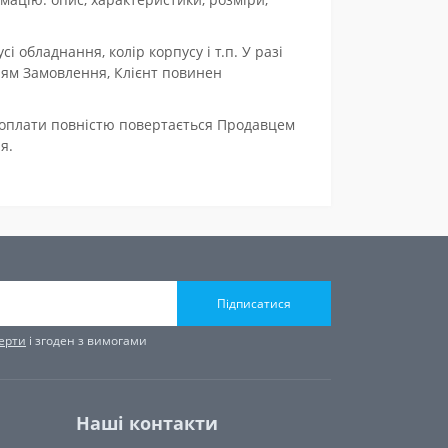
і обладнання, колір корпусу і т.п. У разі
ням Замовлення, Клієнт повинен
едоплати повністю повертається Продавцем
я.
Підписатися
ферти
і згоден з вимогами
Наші контакти