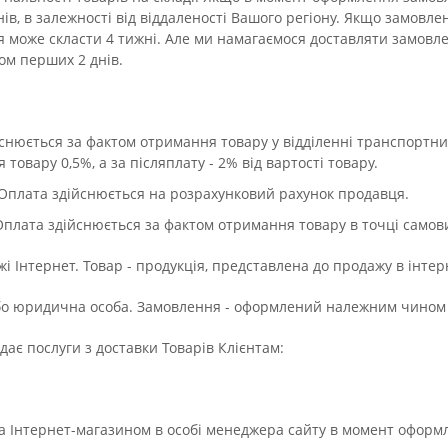
в, в залежності від віддаленості Вашого регіону. Якщо замовлени
 може скласти 4 тижні. Але ми намагаємося доставляти замовле
ом перших 2 днів.
снюється за фактом отримання товару у відділенні транспортних 
товару 0,5%, а за післяплату - 2% від вартості товару.
Оплата здійснюється на розрахунковий рахунок продавця.
Оплата здійснюється за фактом отримання товару в точці самови
жі Інтернет. Товар - продукція, представлена до продажу в інтер
або юридична особа. Замовлення - оформлений належним чином з
дає послуги з доставки Товарів Клієнтам:
та Інтернет-магазином в особі менеджера сайту в момент оформ