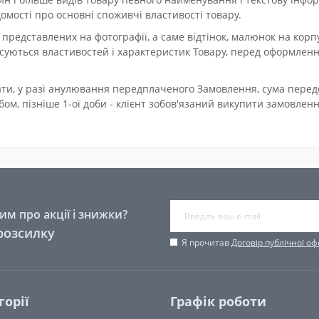
омості про основні споживчі властивості товару.
представлених на фотографії, а саме відтінок, малюнок на корпус
осуються властивостей і характеристик Товару, перед оформлен
плати, у разі анулювання передплаченого Замовлення, сума пер
ом, пізніше 1-ої доби - клієнт зобов'язаний викупити замовленн
м про акції і знижки?
розсилку
Я прочитав
Договір публічної о
горії
Графік роботи