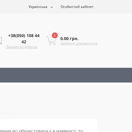
Українська
Особистий кабінет
+38(050) 108 44
0
0.00 грн.
42
Зробити замовлення
Замовити дзвінок
ння всі обрані товари є в наявності, то