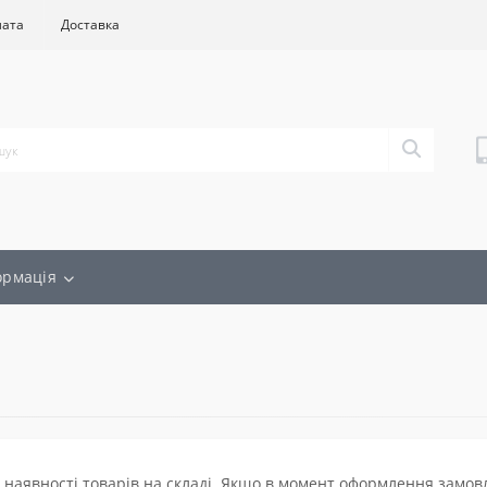
лата
Доставка
ормація
наявності товарів на складі. Якщо в момент оформлення замовле