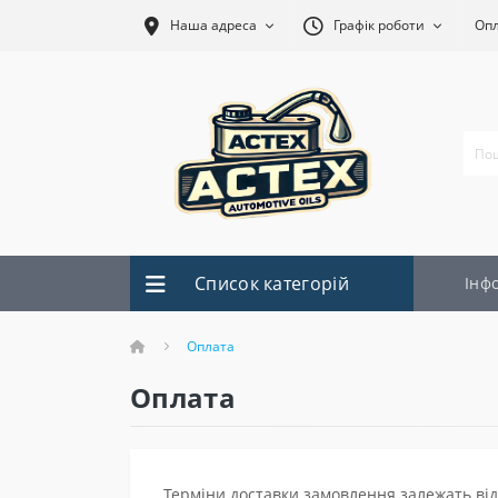
Наша адреса
Графік роботи
Оп
Список категорій
Інф
Oплата
Oплата
Терміни доставки замовлення залежать від 