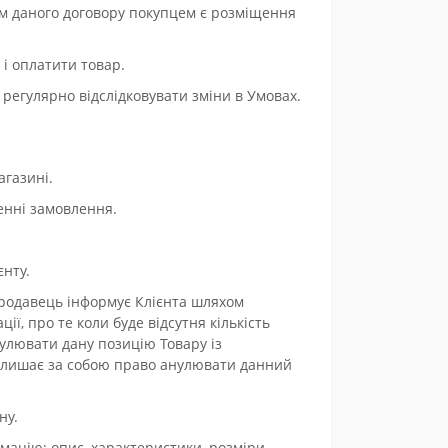
м даного договору покупцем є розміщення
і оплатити товар.
 регулярно відслідковувати зміни в Умовах.
агазині.
енні замовлення.
єнту.
 Продавець інформує Клієнта шляхом
, про те коли буде відсутня кількість
нулювати дану позицію Товару із
 залишає за собою право анулювати данний
ну.
мацію: опис, характеристики, розміри,