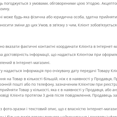
 погоджується з умовами, обговореними цією Угодою. Акцепто
азину.
ні може будь-яка фізична або юридична особа, здатна прийняти 
сити зміни до цих Умов, в зв'язку з чим, Клієнт зобов'язується
о вказати фактичні контактні координати Клієнта в Інтернет-м
за достовірність інформації, що надається Клієнтом при оформл
лений в Інтернет-магазині.
 надається інформація про очікувану дату передачі Товару Клі
 на Товар в кількості більшій, ніж є в наявності у Продавця,
нній пошті або по телефону, зазначеним Клієнтом при реєстрації
прийняти Товар у кількості, яка є в наявності у Продавця, або а
повіді Клієнта протягом 3 днів після повідомлення, Продавець
з фото-зразки і текстовий опис, що є власністю Інтернет-магази
ин і більше видів товару певного найменування і текстову інфор