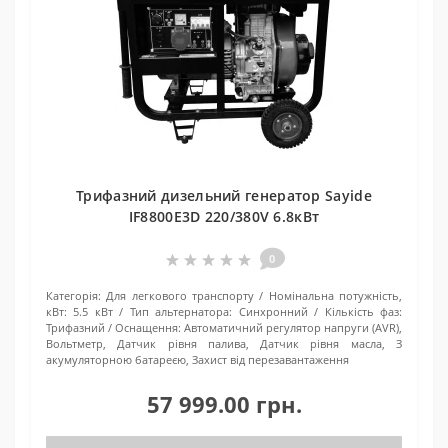
Трифазний дизельний генератор Sayide
IF8800E3D 220/380V 6.8кВт
0
Категорія:
Для легкового транспорту
Номінальна потужність,
кВт:
5.5 кВт
Тип альтернатора:
Синхронний
Кількість фаз:
Трифазний
Оснащення:
Автоматичний регулятор напруги (AVR),
Вольтметр, Датчик рівня палива, Датчик рівня масла, З
акумуляторною батареєю, Захист від перезавантаження
57 999.00 грн.