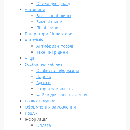
Оливи для флоту
Автошини
Всесезонні шини
Зимові шини
Літні шини
Генератори / Інвертори
Автохімія
Антифризи, тосоли
Технічні рідини
Акції
Особистий кабінет
Особиста інформація
Пароль
Адреси
Історія замовлень
Файли для завантаження
Кошик покупок
Оформлення замовлення
Пошук
Інформація
Oплата