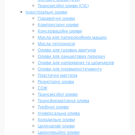
Трансмісійні оливи (CVL)
Індустріальні оливи
Гідравлічні оливи
Компресорні оливи
Консерваційні оливи
Масла для папероробних машин
Масла теплоносія
Оливи для газових двигунів
Оливи для ланцюгових передач
Оливи для напрямних та шпинделів
Оливи для пневмоінструменту
Пластичні мастила
Редукторні оливи
СОЖ
Трансмісійні оливи
Трансформаторна олива
Турбінні оливи
Універсальна олива
Холодильні оливи
Циліндрові оливи
Циркуляційні оливи