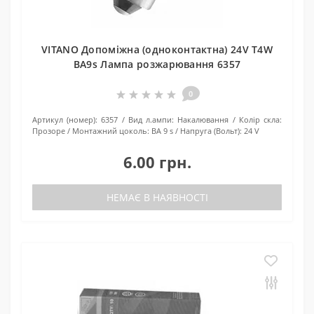
VITANO Допоміжна (одноконтактна) 24V T4W
BA9s Лампа розжарювання 6357
0
Артикул (номер):
6357
Вид л.ампи:
Накалювання
Колір скла:
Прозоре
Монтажний цоколь:
BA 9 s
Напруга (Вольт):
24 V
6.00 грн.
НЕМАЄ В НАЯВНОСТІ