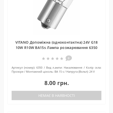
VITANO Допоміжна (одноконтактна) 24V G18
10W R10W BA15s Лампа розжарювання 6350
0
Артикул (номер):
6350
Вид л.ампи:
Накалювання
Колір скла:
Прозоре
Монтажний цоколь:
BA 15 s
Напруга (Вольт):
24 V
8.00 грн.
НЕМАЄ В НАЯВНОСТІ