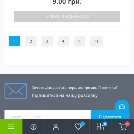
9.00 грн.
НЕМАЄ В НАЯВНОСТІ
1
2
3
4
>
>|
Хочете дізнаватися першим про акції і знижки?
Підпишіться на нашу розсилку
Підписатися
0
0
0
Я прочитав
Договір публічної оферти
і згоден з вимогами