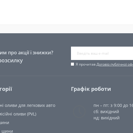
м про акції і знижки?
розсилку
Я прочитав
Договір публічної о
горії
Графік роботи
і оливи для легкових авто
пн – пт: з 9:00 до 1
сб: вихідний
ісійні оливи (PVL)
нд: вихідний
 шини
і шини