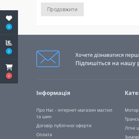
Продовжити
0
0
Хочете дізнаватися перши
Підпишіться на нашу 
0
Інформація
Кате
Про Нас - інтернет-магазин мастил
Моторн
та шин
Трансм
Договір публічної оферти
Літні
Oплата
Зимов