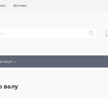
лата
Доставка
ормація
о валу