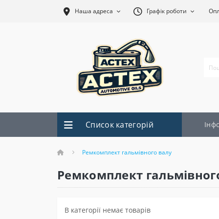
Наша адреса
Графік роботи
Оп
Список категорій
Інф
Ремкомплект гальмівного валу
Ремкомплект гальмівног
В категорії немає товарів