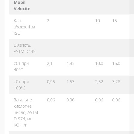
Mobil
Velocite
Клас
2
10
15
в'язкості за
ISO
В'язкість,
ASTM D445
сСт при
2,1
4,83
10,0
15,0
40°C
сСт при
0,95
1,53
2,62
3,28
100°C
Загальне
0,06
0,06
0,06
0,06
кислотне
число, ASTM
D 974, мг
KOH /г