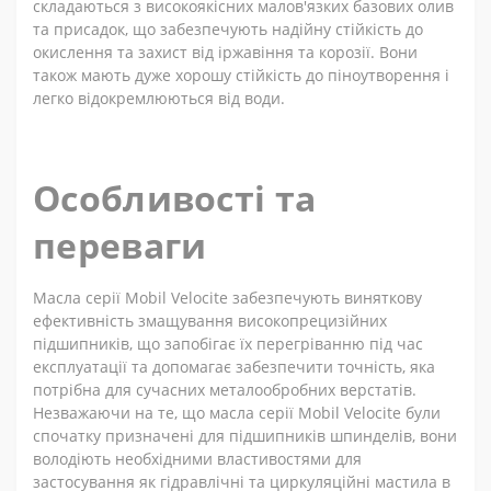
складаються з високоякісних малов'язких базових олив
та присадок, що забезпечують надійну стійкість до
окислення та захист від іржавіння та корозії. Вони
також мають дуже хорошу стійкість до піноутворення і
легко відокремлюються від води.
Особливості та
переваги
Масла серії Mobil Velocite забезпечують виняткову
ефективність змащування високопрецизійних
підшипників, що запобігає їх перегріванню під час
експлуатації та допомагає забезпечити точність, яка
потрібна для сучасних металообробних верстатів.
Незважаючи на те, що масла серії Mobil Velocite були
спочатку призначені для підшипників шпинделів, вони
володіють необхідними властивостями для
застосування як гідравлічні та циркуляційні мастила в