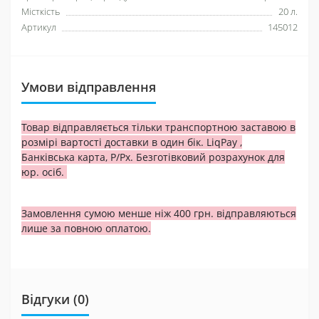
Місткість
20 л.
Артикул
145012
Умови відправлення
Товар відправляється тільки транспортною заставою в
розмірі вартості доставки в один бік. LiqPay ,
Банківська карта, Р/Рх. Безготівковий розрахунок для
юр. осіб.
Замовлення сумою менше ніж 400 грн. відправляються
лише за повною оплатою.
Відгуки (0)