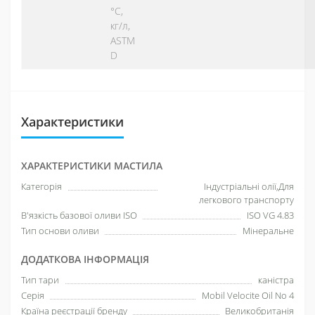
°С,
кг/л,
ASTM
D
Характеристики
ХАРАКТЕРИСТИКИ МАСТИЛА
Категорія
Індустріальні олії,Для
легкового транспорту
В'язкість базової оливи ISO
ISO VG 4.83
Тип основи оливи
Мінеральне
ДОДАТКОВА ІНФОРМАЦІЯ
Тип тари
каністра
Серія
Mobil Velocite Oil No 4
Країна реєстрації бренду
Великобританія