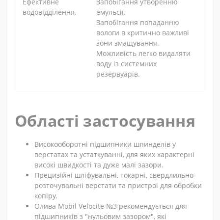
Ефективне
Запобігання утворенню
водовідділення.
емульсії.
Запобігання попаданню
вологи в критично важливі
зони змащування.
Можливість легко видаляти
воду із системних
резервуарів.
Області застосування
Високооборотні підшипники шпинделів у
верстатах та устаткуванні, для яких характерні
високі швидкості та дуже малі зазори.
Прецизійні шліфувальні, токарні, свердлильно-
розточувальні верстати та пристрої для обробки
копіру.
Олива Mobil Velocite №3 рекомендується для
підшипників з "нульовим зазором", які