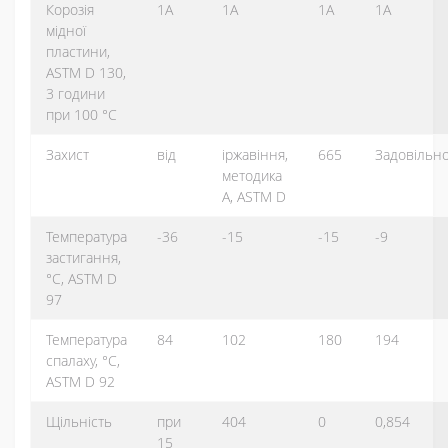
Корозія
1A
1A
1A
1A
мідної
пластини,
ASTM D 130,
3 години
при 100 °С
Захист
від
іржавіння,
665
Задовільн
методика
А, ASTM D
Температура
-36
-15
-15
-9
застигання,
°C, ASTM D
97
Температура
84
102
180
194
спалаху, °C,
ASTM D 92
Щільність
при
404
0
0,854
15