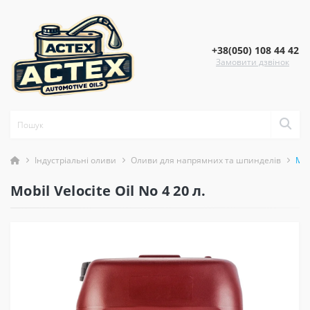
+38(050) 108 44 42
Замовити дзвінок
Індустріальні оливи
Оливи для напрямних та шпинделів
Mob
Mobil Velocite Oil No 4 20 л.