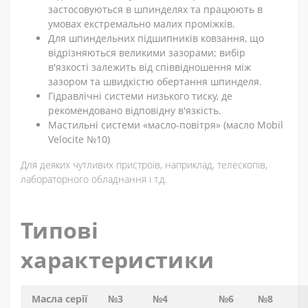
застосовуються в шпинделях та працюють в
умовах екстремально малих проміжків.
Для шпиндельних підшипників ковзання, що
відрізняються великими зазорами; вибір
в'язкості залежить від співвідношення між
зазором та швидкістю обертання шпинделя.
Гідравлічні системи низького тиску, де
рекомендовано відповідну в'язкість.
Мастильні системи «масло-повітря» (масло Mobil
Velocite №10)
Для деяких чутливих пристроїв, наприклад, телескопів,
лабораторного обладнання і т.д.
Типові
характеристики
Масла серії
№3
№4
№6
№8