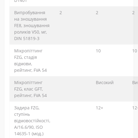
D1401
Випробування
2
2
2
на зношування
FE8, зношування
роликів V50, мг,
DIN 51819-3
Мікропіттинг
10
10
FZG, стадія
відмови,
рейтинг, FVA 54
Мікропіттинг
Високий
Ви
FZG, клас GFT,
рейтинг, FVA 54
Задира FZG,
12+
12
ступінь
відмовостійкості,
A/16.6/90, ISO
14635-1 (мод.)