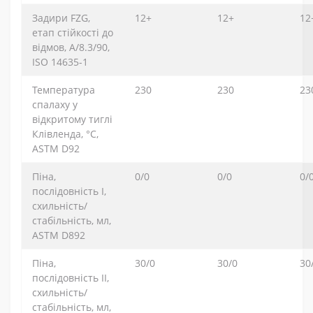
Задири FZG,
12+
12+
12
етап стійкості до
відмов, A/8.3/90,
ISO 14635-1
Температура
230
230
23
спалаху у
відкритому тиглі
Клівленда, °C,
ASTM D92
Піна,
0/0
0/0
0/
послідовність I,
схильність/
стабільність, мл,
ASTM D892
Піна,
30/0
30/0
30
послідовність II,
схильність/
стабільність, мл,