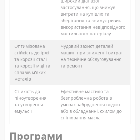
широкий діапазон
застосування, що знижує
витрати на купівлю та
зберігання та знижує ризик
використання невідповідного
мастильного матеріалу.
Оптимізована
Чудовий захист деталей
стійкість до іржі
машин при зниженні витрат
та корозії сталі
на технічне обслуговування
та корозії міді та
та ремонт
сплавів м'яких
металів
Стійкість до
Ефективне мастило та
піноутворення
безпроблемна робота в
та утворення
умовах забруднення водою
емульсії
або в обладнанні, схилом до
спінювання масла
Програми