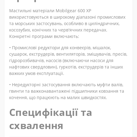
Мастильні матеріали Mobilgear 600 XP
використовуються в широкому діапазоні промислових
та морських застосувань, особливо в циліндричних,
косозубих, конічних та черв'ячних передачах.
Конкретні програми включають:
• Промислові редуктори для конвеєрів, мішалок,
сушарок, екструдерів, вентиляторів, змішувачів, пресів,
гідророзбивачів, насосів (включаючи насоси для
нафтових свердловин), гуркотів, екструдерів та інших
важких умов експлуатації.
• Нередукторні застосування включають муфти валів,
гвинти та важконавантажені підшипники ковзання та
кочення, що працюють на малих швидкостях.
Специфікації та
схвалення