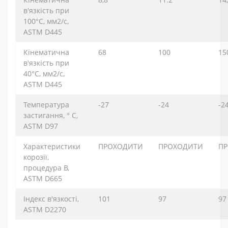
в'язкість при
100°С, мм2/с,
ASTM D445
Кінематична
68
100
15
в'язкість при
40°С, мм2/с,
ASTM D445
Температура
-27
-24
-2
застигання, ° C,
ASTM D97
Характеристики
ПРОХОДИТИ
ПРОХОДИТИ
П
корозії,
процедура B,
ASTM D665
Індекс в'язкості,
101
97
97
ASTM D2270