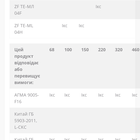
ZF ТЕ-МЛ
Ікс
04F
ZF ТЕ-ML
Ікс
Ікс
04H
Цей
68
100
150
220
320
460
продукт
відповідає
або
перевищує
вимоги:
АГМА 9005-
Ікс
Ікс
Ікс
Ікс
Ікс
Ікс
F16
Китай ГБ
5903-2011,
L-CKC
Китай ГБ
Ікс
Ікс
Ікс
Ікс
Ікс
Ікс