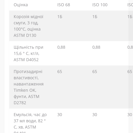
Оцінка
ISO 68
ISO 100
IS
Корозія мідної
1Б
1Б
1Б
смуги, 3 год,
100°C, оцінка
ASTM D130
Щільність при
0,88
0,88
0,
15,6 ° С, кг/л,
ASTM D4052
Протизадирні
65
65
65
властивості,
навантаження
Timken OK,
фунти, ASTM
D2782
Емульсія, час до
30
30
30
37 мл води, 82 °
C, хв, ASTM