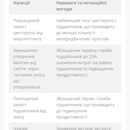
Функції
Переваги та потенційні
вигоди
Покращений
Найменший знос шестерень і
захист
підшипників, що призводить
шестерень від
до меншої кількості
мікропіттингу.
непередбачених простоїв
Зменшення
Збільшення терміну служби
утворення
підшипників до 22%,
вм'ятин від
зниження витрат на заміну
сміття через
підшипників та підвищення
частинки зносу,
продуктивності.
що
утворюються.
Поліпшений
Збільшений термін служби
захист
підшипників, що призводить
підшипників від
до підвищення
зносу
продуктивності
Чудова
Зниження витоків, витрати