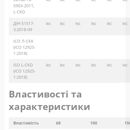
5903-2011,
L-CKD
ДІН 51517-
Ікс
Ікс
Ікс
Ікс
Ікс
Ікс
3:2018-09
ІСО Л-СКК
(ІСО 12925-
1:2018)
ISO L-CKD
Ікс
Ікс
Ікс
Ікс
Ікс
Ікс
(ІСО 12925-
1:2018)
Властивості та
характеристики
Властивість
68
100
15