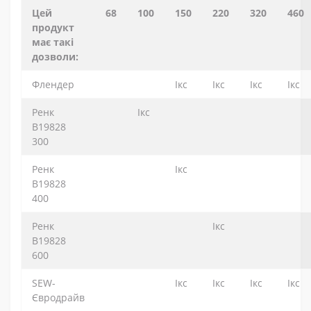
Цей
68
100
150
220
320
460
продукт
має такі
дозволи:
Флендер
Ікс
Ікс
Ікс
Ікс
Ренк
Ікс
B19828
300
Ренк
Ікс
B19828
400
Ренк
Ікс
B19828
600
SEW-
Ікс
Ікс
Ікс
Ікс
Євродрайв