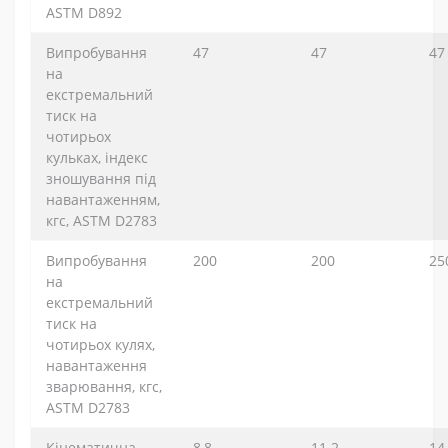
ASTM D892
Випробування
47
47
47
на
екстремальний
тиск на
чотирьох
кульках, індекс
зношування під
навантаженням,
кгс, ASTM D2783
Випробування
200
200
25
на
екстремальний
тиск на
чотирьох кулях,
навантаження
зварювання, кгс,
ASTM D2783
Кінематична
8,8
11.2
14