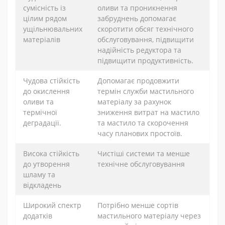
сумісність із
оливи та проникнення
цілим рядом
забруднень допомагає
ущільнювальних
скоротити обсяг технічного
матеріалів
обслуговування, підвищити
надійність редуктора та
підвищити продуктивність.
Чудова стійкість
Допомагає продовжити
до окислення
термін служби мастильного
оливи та
матеріалу за рахунок
термічної
зниження витрат на мастило
деградації.
та мастило та скорочення
часу планових простоїв.
Висока стійкість
Чистіші системи та менше
до утворення
технічне обслуговування
шламу та
відкладень
Широкий спектр
Потрібно менше сортів
додатків
мастильного матеріалу через