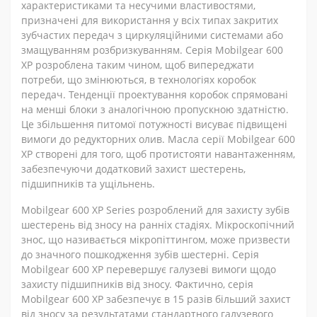
характеристиками та несучими властивостями,
призначені для використання у всіх типах закритих
зубчастих передач з циркуляційними системами або
змащуванням розбризкуванням. Серія Mobilgear 600
XP розроблена таким чином, щоб випереджати
потреби, що змінюються, в технологіях коробок
передач. Тенденції проектування коробок спрямовані
на менші блоки з аналогічною пропускною здатністю.
Це збільшення питомої потужності висуває підвищені
вимоги до редукторних олив. Масла серії Mobilgear 600
XP створені для того, щоб протистояти навантаженням,
забезпечуючи додатковий захист шестерень,
підшипників та ущільнень.
Mobilgear 600 XP Series розроблений для захисту зубів
шестерень від зносу на ранніх стадіях. Мікроскопічний
знос, що називається мікропіттингом, може призвести
до значного пошкодження зубів шестерні. Серія
Mobilgear 600 XP перевершує галузеві вимоги щодо
захисту підшипників від зносу. Фактично, серія
Mobilgear 600 XP забезпечує в 15 разів більший захист
від зносу за результатами стандартного галузевого