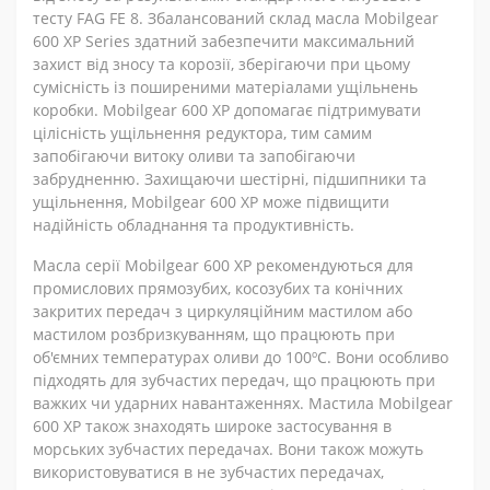
тесту FAG FE 8. Збалансований склад масла Mobilgear
600 XP Series здатний забезпечити максимальний
захист від зносу та корозії, зберігаючи при цьому
сумісність із поширеними матеріалами ущільнень
коробки. Mobilgear 600 XP допомагає підтримувати
цілісність ущільнення редуктора, тим самим
запобігаючи витоку оливи та запобігаючи
забрудненню. Захищаючи шестірні, підшипники та
ущільнення, Mobilgear 600 XP може підвищити
надійність обладнання та продуктивність.
Масла серії Mobilgear 600 XP рекомендуються для
промислових прямозубих, косозубих та конічних
закритих передач з циркуляційним мастилом або
мастилом розбризкуванням, що працюють при
об'ємних температурах оливи до 100ºC. Вони особливо
підходять для зубчастих передач, що працюють при
важких чи ударних навантаженнях. Мастила Mobilgear
600 XP також знаходять широке застосування в
морських зубчастих передачах. Вони також можуть
використовуватися в не зубчастих передачах,