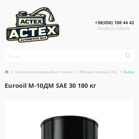
+38(050) 108 44 42
Замовити дзвінок
Оливи для комерційної техніки
Моторні оливи (CVL)
Eurooil 
Eurooil М-10ДМ SAE 30 180 кг