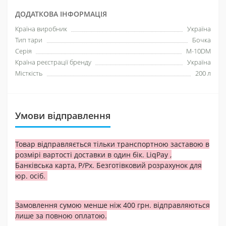
ДОДАТКОВА ІНФОРМАЦІЯ
Країна виробник
Україна
Тип тари
Бочка
Серія
M-10DM
Країна реєстрації бренду
Україна
Місткість
200 л
Умови відправлення
Товар відправляється тільки транспортною заставою в
розмірі вартості доставки в один бік. LiqPay ,
Банківська карта, Р/Рх. Безготівковий розрахунок для
юр. осіб.
Замовлення сумою менше ніж 400 грн. відправляються
лише за повною оплатою.