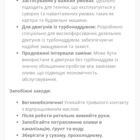
Застосування у важких умовах:
Ідеально
підходить для техніки, що експлуатується у
суворих та навантажених умовах, таких як
кар'єри та будівельні машини.
Для двигунів із турбонаддувом:
Розроблено
спеціально для високофорсованих дизельних
двигунів із турбонаддувом, забезпечуючи
надійне змащування та захист.
Продовжені інтервали заміни:
Може бути
використане в двигунах без турбонаддува із
значно збільшеним пробігом між замінами
оливи, що підвищує економічність
обслуговування.
Запобіжні заходи:
Вогненебезпечно!
Уникайте тривалого контакту
з відпрацьованим маслом.
Після роботи ретельно вимийте руки.
Запобігайте потраплянню оливи в
каналізацію, ґрунт та воду.
Зберігати у сухому, прохолодному,