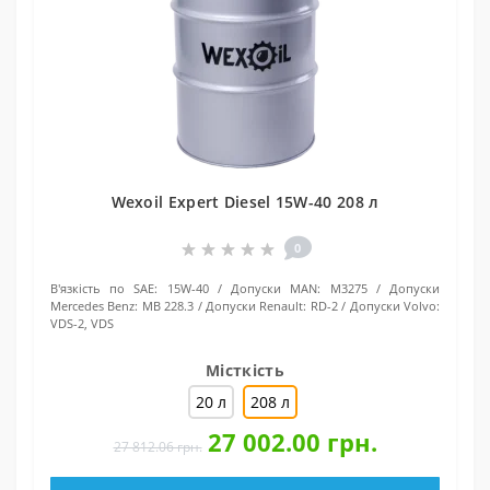
Wexoil Expert Diesel 15W-40 208 л
0
В'язкість по SAE:
15W-40
Допуски MAN:
M3275
Допуски
Mercedes Benz:
MB 228.3
Допуски Renault:
RD-2
Допуски Volvo:
VDS-2, VDS
Місткість
20 л
208 л
27 002.00 грн.
27 812.06 грн.