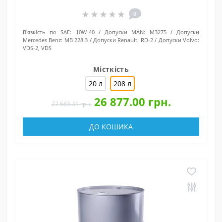
0
В'язкість по SAE:
10W-40
Допуски MAN:
M3275
Допуски
Mercedes Benz:
MB 228.3
Допуски Renault:
RD-2
Допуски Volvo:
VDS-2, VDS
Місткість
20 л
208 л
26 877.00 грн.
27 683.31 грн.
ДО КОШИКА