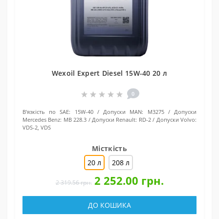
Wexoil Expert Diesel 15W-40 20 л
0
В'язкість по SAE:
15W-40
Допуски MAN:
M3275
Допуски
Mercedes Benz:
MB 228.3
Допуски Renault:
RD-2
Допуски Volvo:
VDS-2, VDS
Місткість
20 л
208 л
2 252.00 грн.
2 319.56 грн.
ДО КОШИКА