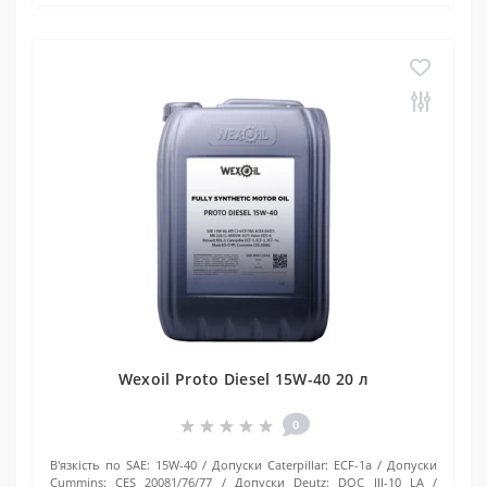
Wexoil Proto Diesel 15W-40 20 л
0
В'язкість по SAE:
15W-40
Допуски Caterpillar:
ECF-1a
Допуски
Cummins:
CES 20081/76/77
Допуски Deutz:
DQC III-10 LA