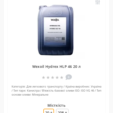
Wexoil Hydrех HLP 46 20 л
0
Категорія:
Для легкового транспорту
Країна виробник:
Україна
Тип тари:
Канистра
В'язкість базової оливи ISO:
ISO VG 46
Тип
основи оливи:
Мінеральне
Місткість
20 л
208 л