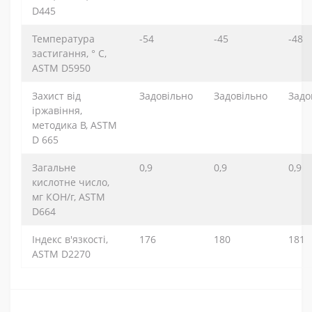
D445
Температура
-54
-45
-48
застигання, ° C,
ASTM D5950
Захист від
Задовільно
Задовільно
Задо
іржавіння,
методика B, ASTM
D 665
Загальне
0,9
0,9
0,9
кислотне число,
мг КОН/г, ASTM
D664
Індекс в'язкості,
176
180
181
ASTM D2270