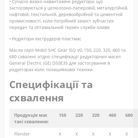
• Сучасні важко навантажені редуктори, що
застосовуються у целюлозно-паперовій, металургійній,
нафтовій, текстильній, деревообробній та цементній
промисловості, коли потрібний захист зубчастих
передач та оптимальний термін служби оливи
• Редуктори екструдерів пластмас
Масла серії Mobil SHC Gear ISO VG 150, 220, 320, 460 та
680 схвалені згідно специфікації редукторних масел
General Electric (GE) D50E35 для застосування в
редукторах коліс позашляхової техніки.
Специфікації та
схвалення
Продукція має
150
220
320
460
680
такі схвалення:
Flender
X
X
X
X
X