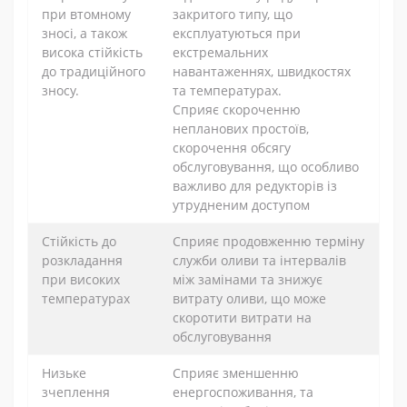
при втомному
закритого типу, що
зносі, а також
експлуатуються при
висока стійкість
екстремальних
до традиційного
навантаженнях, швидкостях
зносу.
та температурах.
Сприяє скороченню
непланових простоїв,
скорочення обсягу
обслуговування, що особливо
важливо для редукторів із
утрудненим доступом
Стійкість до
Сприяє продовженню терміну
розкладання
служби оливи та інтервалів
при високих
між замінами та знижує
температурах
витрату оливи, що може
скоротити витрати на
обслуговування
Низьке
Сприяє зменшенню
зчеплення
енергоспоживання, та