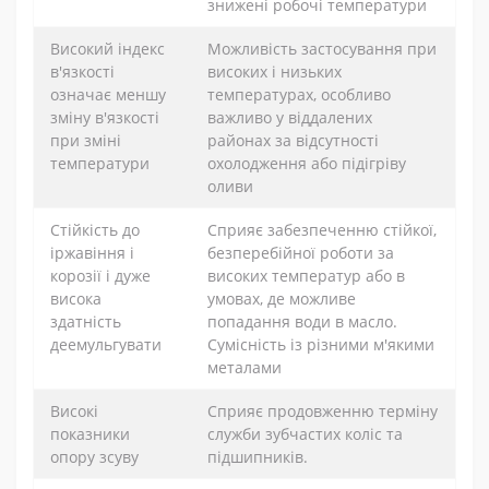
знижені робочі температури
Високий індекс
Можливість застосування при
в'язкості
високих і низьких
означає меншу
температурах, особливо
зміну в'язкості
важливо у віддалених
при зміні
районах за відсутності
температури
охолодження або підігріву
оливи
Стійкість до
Сприяє забезпеченню стійкої,
іржавіння і
безперебійної роботи за
корозії і дуже
високих температур або в
висока
умовах, де можливе
здатність
попадання води в масло.
деемульгувати
Сумісність із різними м'якими
металами
Високі
Сприяє продовженню терміну
показники
служби зубчастих коліс та
опору зсуву
підшипників.