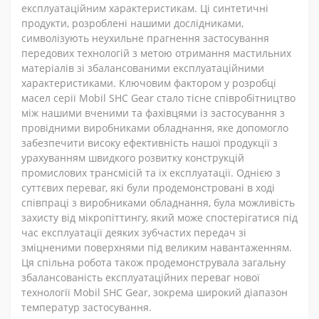
експлуатаційним характеристикам. Ці синтетичні
продукти, розроблені нашими дослідниками,
символізують неухильне прагнення застосування
передових технологій з метою отримання мастильних
матеріалів зі збалансованими експлуатаційними
характеристиками. Ключовим фактором у розробці
масел серії Mobil SHC Gear стало тісне співробітництво
між нашими вченими та фахівцями із застосування з
провідними виробниками обладнання, яке допомогло
забезпечити високу ефективність нашої продукції з
урахуванням швидкого розвитку конструкцій
промислових трансмісій та їх експлуатації. Однією з
суттєвих переваг, які були продемонстровані в ході
співпраці з виробниками обладнання, була можливість
захисту від мікропіттингу, який може спостерігатися під
час експлуатації деяких зубчастих передач зі
зміцненими поверхнями під великим навантаженням.
Ця спільна робота також продемонструвала загальну
збалансованість експлуатаційних переваг нової
технології Mobil SHC Gear, зокрема широкий діапазон
температур застосування.