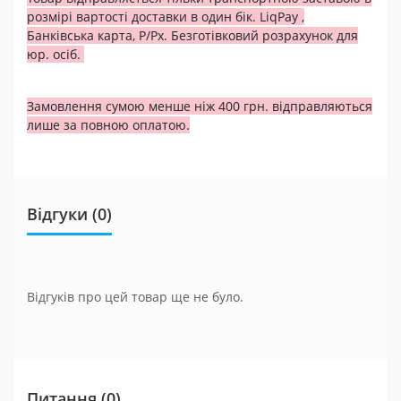
розмірі вартості доставки в один бік. LiqPay ,
Банківська карта, Р/Рх. Безготівковий розрахунок для
юр. осіб.
Замовлення сумою менше ніж 400 грн. відправляються
лише за повною оплатою.
Відгуки (0)
Відгуків про цей товар ще не було.
Питання
(0)