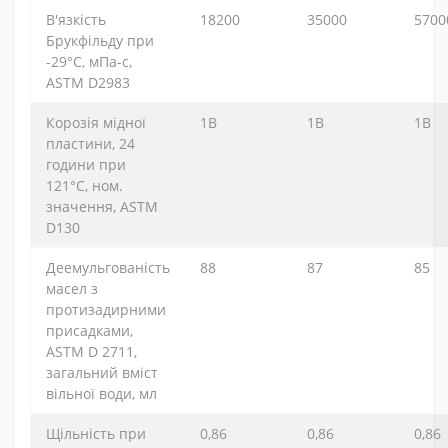
В'язкість
18200
35000
5700
Брукфільду при
-29°C, мПа-с,
ASTM D2983
Корозія мідної
1B
1B
1B
пластини, 24
години при
121°С, ном.
значення, ASTM
D130
Деемульгованість
88
87
85
масел з
протизадирними
присадками,
ASTM D 2711,
загальний вміст
вільної води, мл
Щільність при
0,86
0,86
0,86