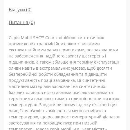
Відгуки (0)
Питання
(0)
Серія Mobil SHC™ Gear є лінійкою синтетичних
промислових трансмісійних олив з високими
експлуатаційними характеристиками, розрахованими
на забезпечення надійного захисту шестерень і
підшипників, а також збільшення терміну експлуатації
оливи навіть в екстремальних умовах, щоб досягти
безперебійної роботи обладнання та підвищити
продуктивність праці замовника. Ці синтетичні
мастильні матеріали засновані на синтетичних
базових оливах з ефективними окислювальними та
термічними властивостями та плинністю при низьких
температурах. Завдяки високому індексу в'язкості цих
олив, їхня в'язкість змінюється меншою мірою з
температурою, що розширює температурний діапазон
застосування та покращує пуск при низькій
температурі. Масла серії Mobil SHC Gear містять