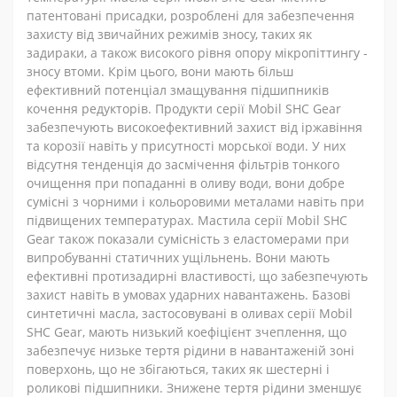
патентовані присадки, розроблені для забезпечення
захисту від звичайних режимів зносу, таких як
задираки, а також високого рівня опору мікропіттингу -
зносу втоми. Крім цього, вони мають більш
ефективний потенціал змащування підшипників
кочення редукторів. Продукти серії Mobil SHC Gear
забезпечують високоефективний захист від іржавіння
та корозії навіть у присутності морської води. У них
відсутня тенденція до засмічення фільтрів тонкого
очищення при попаданні в оливу води, вони добре
сумісні з чорними і кольоровими металами навіть при
підвищених температурах. Мастила серії Mobil SHC
Gear також показали сумісність з еластомерами при
випробуванні статичних ущільнень. Вони мають
ефективні протизадирні властивості, що забезпечують
захист навіть в умовах ударних навантажень. Базові
синтетичні масла, застосовувані в оливах серії Mobil
SHC Gear, мають низький коефіцієнт зчеплення, що
забезпечує низьке тертя рідини в навантаженій зоні
поверхонь, що не збігаються, таких як шестерні і
роликові підшипники. Знижене тертя рідини зменшує