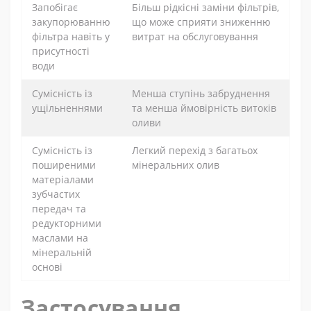
Запобігає
Більш рідкісні заміни фільтрів,
закупорюванню
що може сприяти зниженню
фільтра навіть у
витрат на обслуговування
присутності
води
Сумісність із
Менша ступінь забруднення
ущільненнями
та менша ймовірність витоків
оливи
Сумісність із
Легкий перехід з багатьох
поширеними
мінеральних олив
матеріалами
зубчастих
передач та
редукторними
маслами на
мінеральній
основі
Застосування