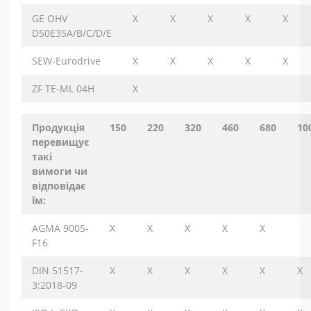
GE OHV
X
X
X
X
X
D50E35A/B/C/D/E
SEW-Eurodrive
X
X
X
X
X
ZF TE-ML 04H
X
Продукція
150
220
320
460
680
10
перевищує
такі
вимоги чи
відповідає
їм:
AGMA 9005-
X
X
X
X
X
F16
DIN 51517-
X
X
X
X
X
X
3:2018-09