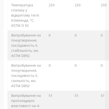
Температура
233
233
233
спалаху у
відкритому тиглі
Клівленда, °C,
ASTM D 92
Випробування на
0
0
0
піноутворення,
послідовність II,
стабільність, мл,
ASTM D892
Випробування на
0
0
0
піноутворення,
послідовність II,
схильність, мл,
ASTM D892
Випробування на
51
51
51
протизадирні
властивості на 4-