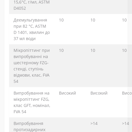
15,6°C, г/мл, ASTM
D4052
Деемульгування
10
10
10
при 82 °C, ASTM
D 1401, хвилин до
37 мл води
Мікропіттинг при
10
10
10
випробуванні на
шестерному FZG-
стенді, ступінь
відмови, клас, FVA
54
Випробування на
Високий
Високий
Висо
мікропіттинг FZG,
клас GFT, номінал,
FVA 54
Випробування
>14
>14
протизадирних