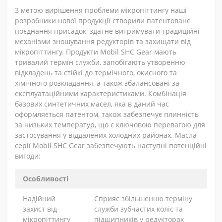
З метою вирішення проблеми мікропіттингу наші
розробники нової продукції створили патентоване
поєднання присадок, здатне витримувати традиційні
механізми зношування редукторів та захищати від
мікропіттингу. Продукти Mobil SHC Gear мають
тривалий термін служби, запобігають утворенню
відкладень та стійкі до термічного, окисного та
хімічного розкладання, а також збалансовані за
експлуатаційними характеристиками. Комбінація
базових синтетичних масел, яка в даний час
оформляється патентом, також забезпечує плинність
за низьких температур, що є ключовою перевагою для
застосування у віддалених холодних районах. Масла
серії Mobil SHC Gear забезпечують наступні потенційні
вигоди:
Особливості
Надійний
Сприяє збільшенню терміну
захист від
служби зубчастих коліс та
мікропіттингу
підшипників у редукторах