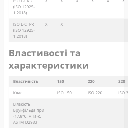
ISO L-CKD
X
X
X
X
X
X
(ІSO 12925-
1:2018)
ISO L-CTPR
X
X
(ІSO 12925-
1:2018)
Властивості та
характеристики
Властивість
150
220
320
Клас
ISO 150
ISO 220
ISO 
В'язкість
Брукфільда при
-17,8°C, мПа-с,
ASTM D2983