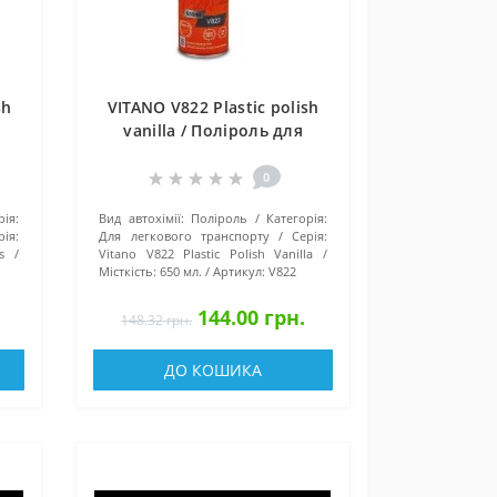
sh
VITANO V822 Plastic polish
vanilla / Поліроль для
.
пластику ваніль 650 мл.
0
рія:
Вид автохімії:
Поліроль
Категорія:
рія:
Для легкового транспорту
Серія:
s
Vitano V822 Plastic Polish Vanilla
Місткість:
650 мл.
Артикул:
V822
144.00 грн.
148.32 грн.
ДО КОШИКА