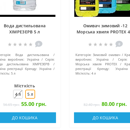
Вода дистильована
Омивач зимовий -12
ХІМРЕЗЕРВ 5 л
Морська хвиля PROTEX 4
0
0
егорія:
Вода дистильована
Категорія:
Зимовий омивач
Кра
аїна виробник:
Україна
Серія:
виробник:
Україна
Серія:
да дистильована ХІМРЕЗЕРВ
Морська хвиля PROTEX
Кра
їна реєстрації бренду:
Україна
реєстрації бренду:
Україна
ткість:
5 л
Місткість:
4 л
Місткість
4 л
5 л
55.00 грн.
80.00 грн.
56.65 грн.
82.40 грн.
ДО КОШИКА
ДО КОШИКА