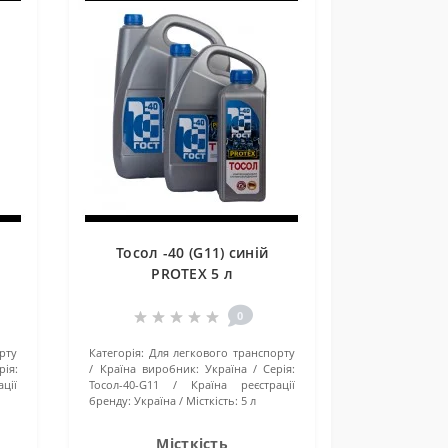
Тосол -40 (G11) синій
PROTEX 5 л
0
рту
Категорія:
Для легкового транспорту
рія:
Країна виробник:
Україна
Серія:
ції
Тосол-40-G11
Країна реєстрації
бренду:
Україна
Місткість:
5 л
Місткість