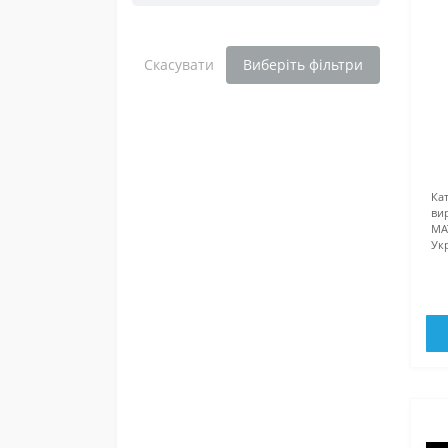
Скасувати
Виберіть фільтри
Кат
ви
MA
Ук