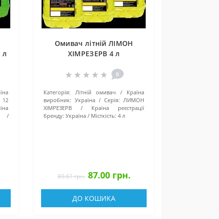
Омивач літній ЛІМОН
 л
ХІМРЕЗЕРВ 4 л
0
їна
Категорія:
Літній омивач
Країна
12
виробник:
Україна
Серія:
ЛИМОН
їна
ХІМРЕЗЕРВ
Країна реєстрації
бренду:
Україна
Місткість:
4 л
87.00 грн.
89.61 грн.
ДО КОШИКА