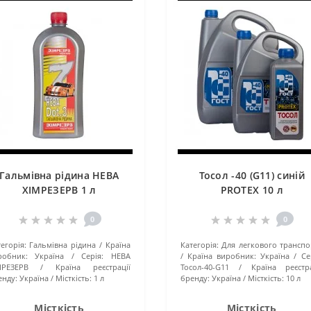
Гальмівна рідина НЕВА
Тосол -40 (G11) синій
ХІМРЕЗЕРВ 1 л
PROTEX 10 л
0
0
егорія:
Гальмівна рідина
Країна
Категорія:
Для легкового транспо
робник:
Україна
Серія:
НЕВА
Країна виробник:
Україна
Се
МРЕЗЕРВ
Країна реєстрації
Тосол-40-G11
Країна реєстра
енду:
Україна
Місткість:
1 л
бренду:
Україна
Місткість:
10 л
Місткість
Місткість