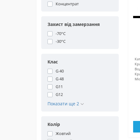
Концентрат
Захист від замерзання
-70°С
-30°С
Кат
Клас
Кр
Во
G 40
Кра
G 48
Міс
G11
G12
Показати ще 2
Колір
Жовтий