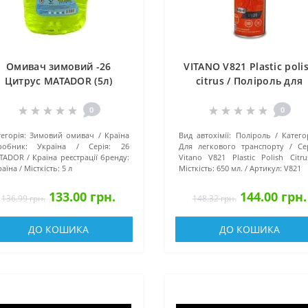
Омивач зимовий -26
VITANO V821 Plastic poli
Цитрус MATADOR (5л)
citrus / Поліроль для
пластику цитрус 650 мл
0
0
егорія:
Зимовий омивач
Країна
Вид автохімії:
Поліроль
Катего
робник:
Україна
Серія:
26
Для легкового транспорту
Се
TADOR
Країна реєстрації бренду:
Vitano V821 Plastic Polish Citru
раїна
Місткість:
5 л
Місткість:
650 мл.
Артикул:
V821
133.00 грн.
144.00 грн.
136.99 грн.
148.32 грн.
ДО КОШИКА
ДО КОШИКА