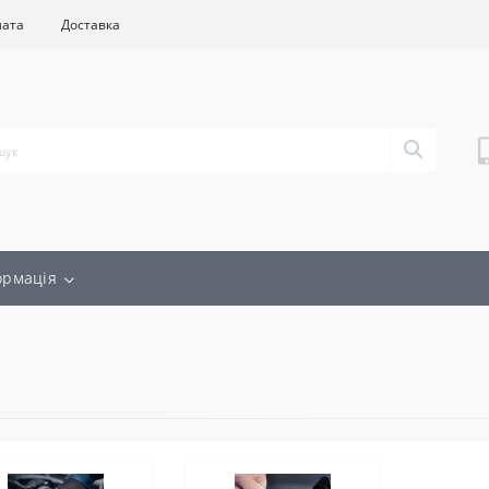
лата
Доставка
ормація