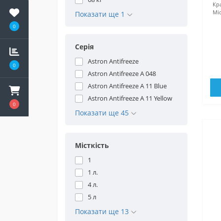
Кра
Міс
Показати ще 1
0
Серія
Astron Antifreeze
0
Astron Antifreeze A 048
Astron Antifreeze A 11 Blue
Astron Antifreeze A 11 Yellow
0
Показати ще 45
Місткість
1
1 л.
4 л.
5 л
Показати ще 13