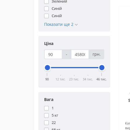
Зелений
Синій
Синій
Показати ще 2
Ціна
-
грн.
90
12 тис.
23 тис.
34 тис.
46 тис.
Вага
1
5 кг
22
Кат
ви
68 кг