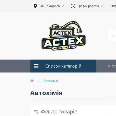
Наша адреса
Графік роботи
Оп
Список категорій
Інф
Автохімія
Автохімія
Фільтр товарів