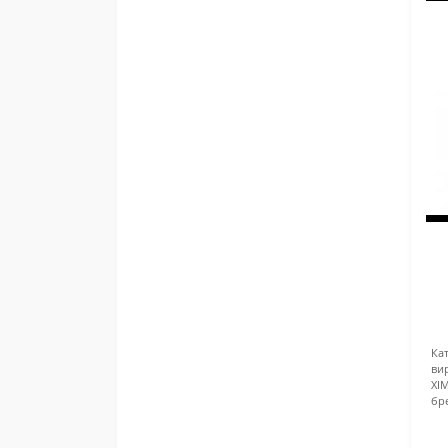
Кат
ви
ХІ
бр