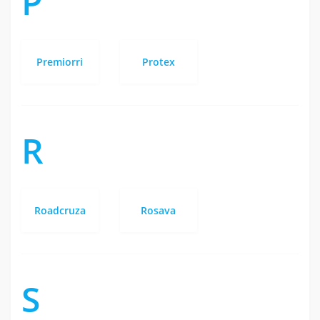
P
Premiorri
Protex
R
Roadcruza
Rosava
S