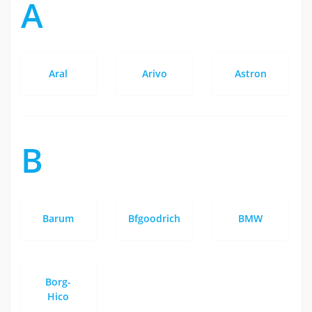
A
Aral
Arivo
Astron
B
Barum
Bfgoodrich
BMW
Borg-
Hico