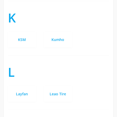
K
KSM
Kumho
L
Layfan
Leao Tire