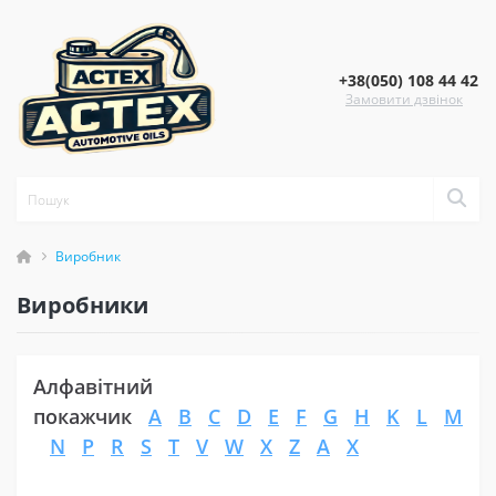
+38(050) 108 44 42
Замовити дзвінок
Виробник
Виробники
Алфавітний
покажчик
A
B
C
D
E
F
G
H
K
L
M
N
P
R
S
T
V
W
X
Z
А
Х