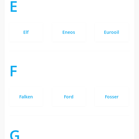
E
Elf
Eneos
Eurooil
F
Falken
Ford
Fosser
G