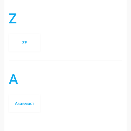
Z
ZF
А
Азовмаст