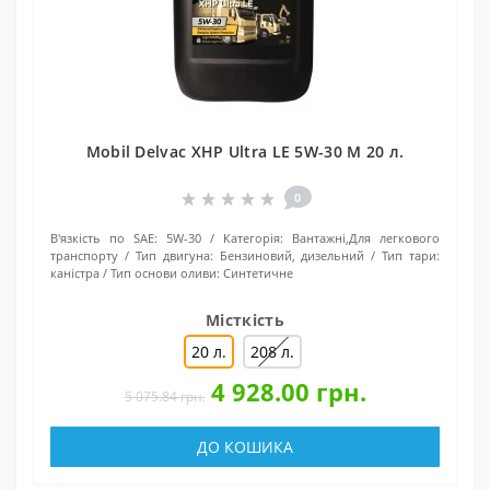
Mobil Delvac XHP Ultra LE 5W-30 M 20 л.
0
В'язкість по SAE:
5W-30
Категорія:
Вантажні,Для легкового
транспорту
Тип двигуна:
Бензиновий, дизельний
Тип тари:
каністра
Тип основи оливи:
Синтетичне
Місткість
20 л.
208 л.
4 928.00 грн.
5 075.84 грн.
ДО КОШИКА