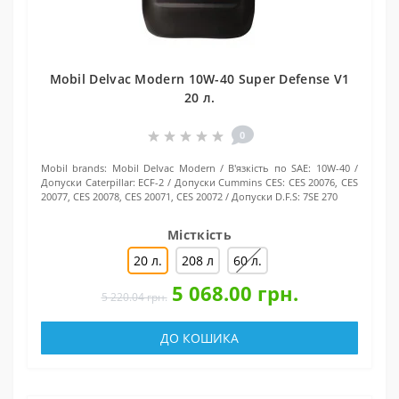
Mobil Delvac Modern 10W-40 Super Defense V1
20 л.
0
Mobil brands:
Mobil Delvac Modern
В'язкість по SAE:
10W-40
Допуски Caterpillar:
ECF-2
Допуски Cummins CES:
CES 20076, CES
20077, CES 20078, CES 20071, CES 20072
Допуски D.F.S:
7SE 270
Місткість
20 л.
208 л
60 л.
5 068.00 грн.
5 220.04 грн.
ДО КОШИКА