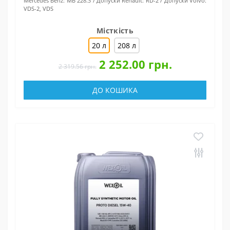
Mercedes Benz:
MB 228.3
Допуски Renault:
RD-2
Допуски Volvo:
VDS-2, VDS
Місткість
20 л
208 л
2 252.00 грн.
2 319.56 грн.
ДО КОШИКА