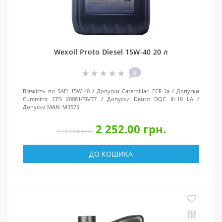
Wexoil Proto Diesel 15W-40 20 л
0
В'язкість по SAE:
15W-40
Допуски Caterpillar:
ECF-1a
Допуски
Cummins:
CES 20081/76/77
Допуски Deutz:
DQC III-10 LA
Допуски MAN:
M3575
2 252.00 грн.
2 319.56 грн.
ДО КОШИКА