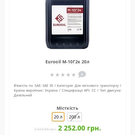
Eurooil М-10Г2к 20л
0
В'язкість по SAE:
SAE 30
Категорія:
Для легкового транспорту
Країна виробник:
Україна
Специфікації API:
CC
Тип двигуна:
Дизельний
Місткість
20 л
200 л
2 252.00 грн.
2 319.56 грн.