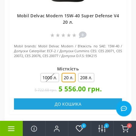
Mobil Delvac Modern 15W-40 Super Defense V4
20 л.
0
Mobil brands:
Mobil Delvac Modern
В'язкість по SAE:
15W-40
Допуски Caterpillar:
ECF-2
Допуски Cummins CES:
CES 20071, CES
20072, CES 20076, CES 20077
Допуски D.F.S:
93K215
Місткість
1000 л.
20 л.
208 л.
5 556.00 грн.
5 722.68 грн.
ДО КОШИКА
0
0
0