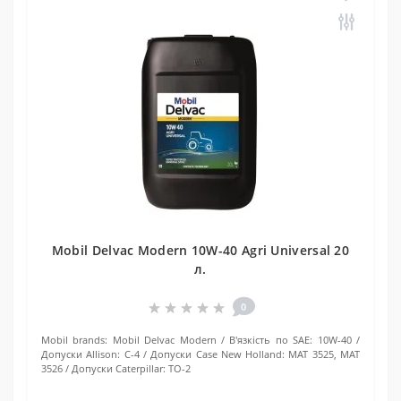
Mobil Delvac Modern 10W-40 Agri Universal 20
л.
0
Mobil brands:
Mobil Delvac Modern
В'язкість по SAE:
10W-40
Допуски Allison:
C-4
Допуски Case New Holland:
MAT 3525, MAT
3526
Допуски Caterpillar:
TO-2