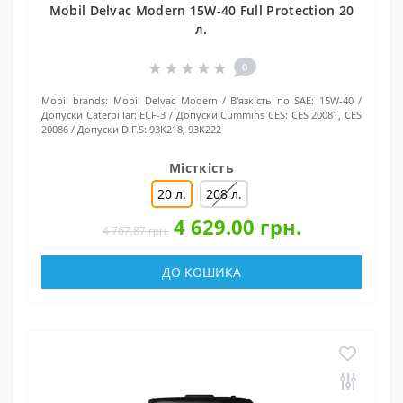
Mobil Delvac Modern 15W-40 Full Protection 20
л.
0
Mobil brands:
Mobil Delvac Modern
В'язкість по SAE:
15W-40
Допуски Caterpillar:
ECF-3
Допуски Cummins CES:
CES 20081, CES
20086
Допуски D.F.S:
93K218, 93K222
Місткість
20 л.
208 л.
4 629.00 грн.
4 767.87 грн.
ДО КОШИКА