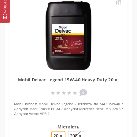
Mobil Delvac Legend 15W-40 Heavy Duty 20 л.
0
Mobil brands:
Mobil Delvac Legend
В'язкість по SAE:
15W-40
Допуски Mack Trucks:
EO-M
Допуски Mercedes Benz:
MB 228.3
Допуски Volvo:
VDS-2
Місткість
20 л.
208 л.