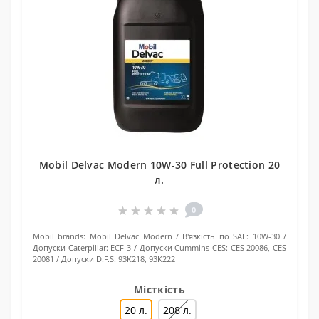
Mobil Delvac Modern 10W-30 Full Protection 20
л.
0
Mobil brands:
Mobil Delvac Modern
В'язкість по SAE:
10W-30
Допуски Caterpillar:
ECF-3
Допуски Cummins CES:
CES 20086, CES
20081
Допуски D.F.S:
93K218, 93K222
Місткість
20 л.
208 л.