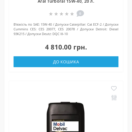
Aral Turboral 15W-40, 20 л.
0
В'язкість по SAE:
15W-40
Допуски Caterpillar:
Cat ECF-2
Допуски
Cummins CES:
CES 20077, CES 20078
Допуски Detroit:
Diesel
93K215
Допуски Deutz:
DQC III-10
4 810.00 грн.
ДО КОШИКА