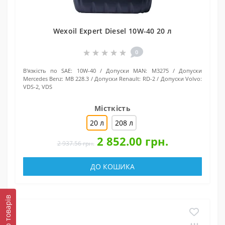
Wexoil Expert Diesel 10W-40 20 л
0
В'язкість по SAE:
10W-40
Допуски MAN:
M3275
Допуски
Mercedes Benz:
MB 228.3
Допуски Renault:
RD-2
Допуски Volvo:
VDS-2, VDS
Місткість
20 л
208 л
2 852.00 грн.
2 937.56 грн.
ДО КОШИКА
Фільтр товарів