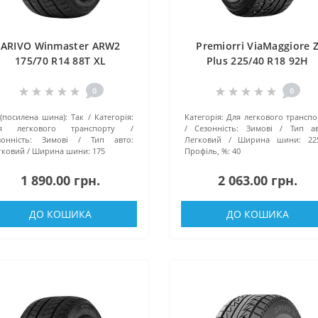
ARIVO Winmaster ARW2
Premiorri ViaMaggiore 
175/70 R14 88T XL
Plus 225/40 R18 92H
0
0
 (посилена шина):
Так
Категорія:
Категорія:
Для легкового транспо
я легкового транспорту
Сезонність:
Зимові
Тип ав
онність:
Зимові
Тип авто:
Легковий
Ширина шини:
22
гковий
Ширина шини:
175
Профіль, %:
40
1 890.00 грн.
2 063.00 грн.
ДО КОШИКА
ДО КОШИКА