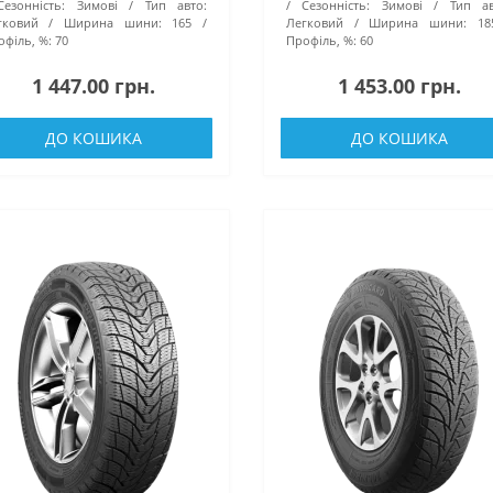
Сезонність:
Зимові
Тип авто:
Сезонність:
Зимові
Тип ав
гковий
Ширина шини:
165
Легковий
Ширина шини:
18
філь, %:
70
Профіль, %:
60
1 447.00 грн.
1 453.00 грн.
ДО КОШИКА
ДО КОШИКА