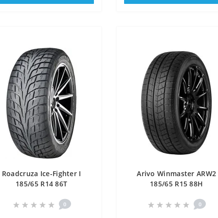
Roadcruza Ice-Fighter I
Arivo Winmaster ARW2
185/65 R14 86T
185/65 R15 88H
0
0