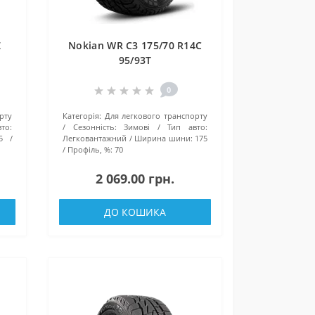
Z
Nokian WR C3 175/70 R14C
95/93T
0
рту
Категорія:
Для легкового транспорту
то:
Сезонність:
Зимові
Тип авто:
5
Легковантажний
Ширина шини:
175
Профіль, %:
70
2 069.00 грн.
ДО КОШИКА