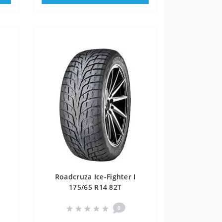
Roadcruza Ice-Fighter I
175/65 R14 82T
0