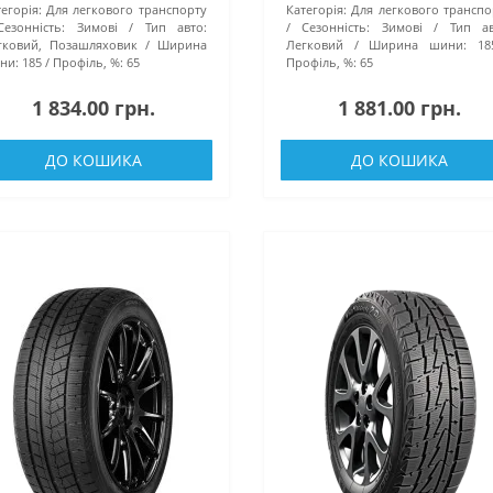
егорія:
Для легкового транспорту
Категорія:
Для легкового транспо
Сезонність:
Зимові
Тип авто:
Сезонність:
Зимові
Тип ав
гковий, Позашляховик
Ширина
Легковий
Ширина шини:
18
ни:
185
Профіль, %:
65
Профіль, %:
65
1 834.00 грн.
1 881.00 грн.
ДО КОШИКА
ДО КОШИКА