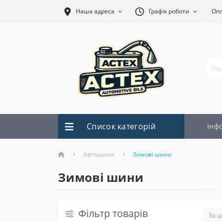
Наша адреса
Графік роботи
Оп
Список категорій
Інф
Автошини
Зимові шини
Зимові шини
Фільтр товарів