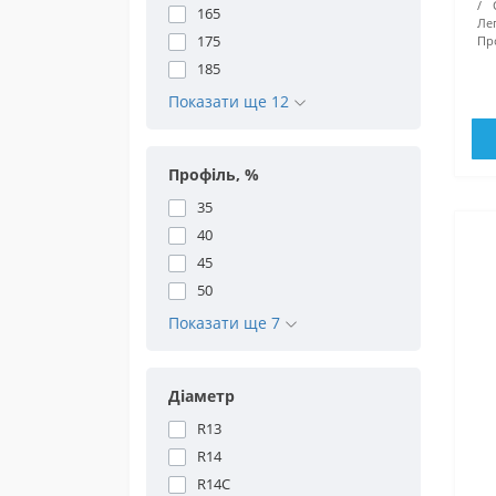
165
Ле
175
Про
185
Показати ще 12
Профіль, %
35
40
45
50
Показати ще 7
Діаметр
R13
R14
R14C