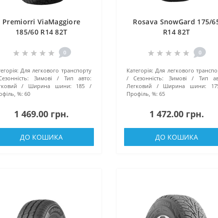
Premiorri ViaMaggiore
Rosava SnowGard 175/6
185/60 R14 82T
R14 82T
0
0
егорія:
Для легкового транспорту
Категорія:
Для легкового транспо
Сезонність:
Зимові
Тип авто:
Сезонність:
Зимові
Тип ав
гковий
Ширина шини:
185
Легковий
Ширина шини:
17
філь, %:
60
Профіль, %:
65
1 469.00 грн.
1 472.00 грн.
ДО КОШИКА
ДО КОШИКА