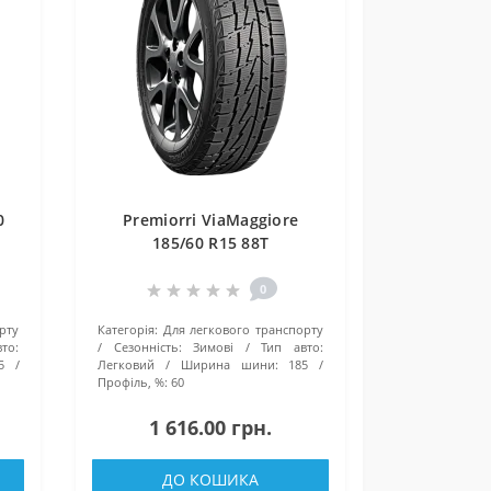
0
Premiorri ViaMaggiore
185/60 R15 88T
0
рту
Категорія:
Для легкового транспорту
то:
Сезонність:
Зимові
Тип авто:
5
Легковий
Ширина шини:
185
Профіль, %:
60
1 616.00 грн.
ДО КОШИКА