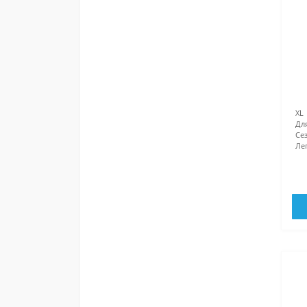
XL
Дл
Сез
Ле