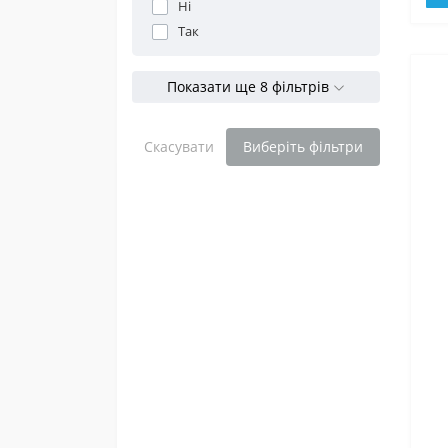
Ні
Так
Показати ще 8 фільтрів
Скасувати
Виберіть фільтри