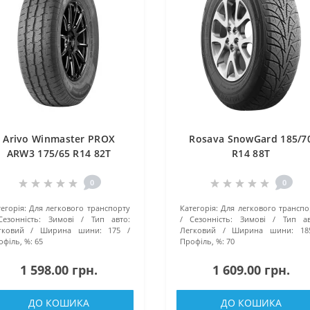
Arivo Winmaster PROX
Rosava SnowGard 185/7
ARW3 175/65 R14 82T
R14 88T
0
0
егорія:
Для легкового транспорту
Категорія:
Для легкового транспо
Сезонність:
Зимові
Тип авто:
Сезонність:
Зимові
Тип ав
гковий
Ширина шини:
175
Легковий
Ширина шини:
18
філь, %:
65
Профіль, %:
70
1 598.00 грн.
1 609.00 грн.
ДО КОШИКА
ДО КОШИКА