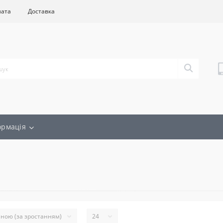
лата
Доставка
ормація