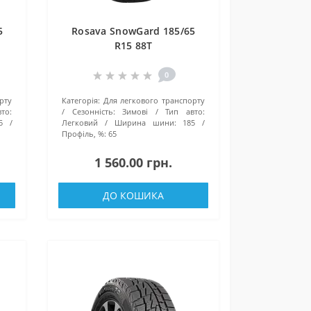
5
Rosava SnowGard 185/65
R15 88T
0
рту
Категорія:
Для легкового транспорту
то:
Сезонність:
Зимові
Тип авто:
5
Легковий
Ширина шини:
185
Профіль, %:
65
1 560.00 грн.
ДО КОШИКА