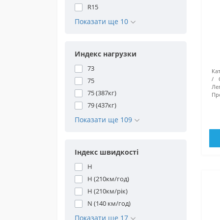
R15
Показати ще 10
Индекс нагрузки
73
Кат
75
Ле
75 (387кг)
Про
79 (437кг)
Показати ще 109
Індекс швидкості
H
H (210км/год)
H (210км/рік)
N (140 км/год)
Показати ще 17