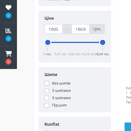
0
Ціна
-
грн.
0
1 тис.
5,41 тис.
9,82 тис.
14,23 тис.
18,64 тис.
0
Шипи
Без шипів
Кат
З шипами
З шипами
Ле
Про
Під шип
Runflat