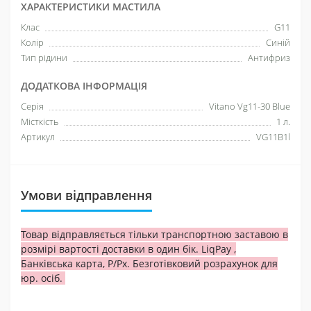
ХАРАКТЕРИСТИКИ МАСТИЛА
Клас
G11
Колір
Синій
Тип рідини
Антифриз
ДОДАТКОВА ІНФОРМАЦІЯ
Серія
Vitano Vg11-30 Blue
Місткість
1 л.
Артикул
VG11B1l
Умови відправлення
Товар відправляється тільки транспортною заставою в
розмірі вартості доставки в один бік. LiqPay ,
Банківська карта, Р/Рх. Безготівковий розрахунок для
юр. осіб.