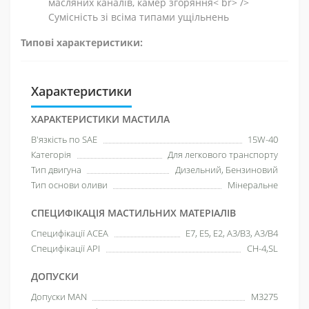
масляних каналів, камер згоряння< br> />
Сумісність зі всіма типами ущільнень
Типові характеристики:
Характеристики
ХАРАКТЕРИСТИКИ МАСТИЛА
В'язкість по SAE
15W-40
Категорія
Для легкового транспорту
Тип двигуна
Дизельний, Бензиновий
Тип основи оливи
Мінеральне
СПЕЦИФІКАЦІЯ МАСТИЛЬНИХ МАТЕРІАЛІВ
Специфікації ACEA
E7, E5, E2, A3/B3, A3/B4
Специфікації API
СН-4,SL
ДОПУСКИ
Допуски MAN
M3275