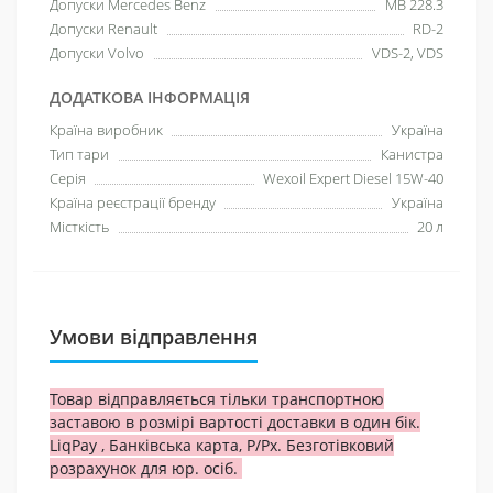
Допуски Mercedes Benz
MB 228.3
Допуски Renault
RD-2
Допуски Volvo
VDS-2, VDS
ДОДАТКОВА ІНФОРМАЦІЯ
Країна виробник
Україна
Тип тари
Канистра
Серія
Wexoil Expert Diesel 15W-40
Країна реєстрації бренду
Україна
Місткість
20 л
Умови відправлення
Товар відправляється тільки транспортною
заставою в розмірі вартості доставки в один бік.
LiqPay , Банківська карта, Р/Рх. Безготівковий
розрахунок для юр. осіб.