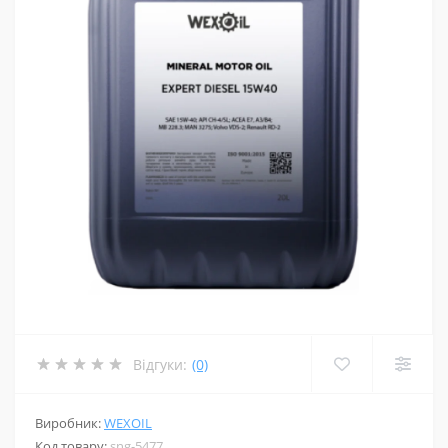
Відгуки:
(0)
Виробник:
WEXOIL
Код товару:
sng-5477