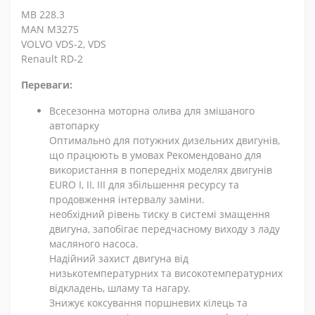
MB 228.3
MAN M3275
VOLVO VDS-2, VDS
Renault RD-2
Переваги:
Всесезонна моторна олива для змішаного
автопарку
Оптимально для потужних дизельних двигунів,
що працюють в умовах Рекомендовано для
використання в попередніх моделях двигунів
EURO I, II, III для збільшення ресурсу та
продовження інтервалу заміни.
необхідний рівень тиску в системі змащення
двигуна, запобігає передчасному виходу з ладу
масляного насоса.
Надійний захист двигуна від
низькотемпературних та високотемпературних
відкладень, шламу та нагару.
Знижує коксування поршневих кілець та