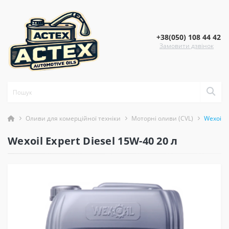
+38(050) 108 44 42
Замовити дзвінок
Оливи для комерційної техніки
Моторні оливи (CVL)
Wexoil E
Wexoil Expert Diesel 15W-40 20 л